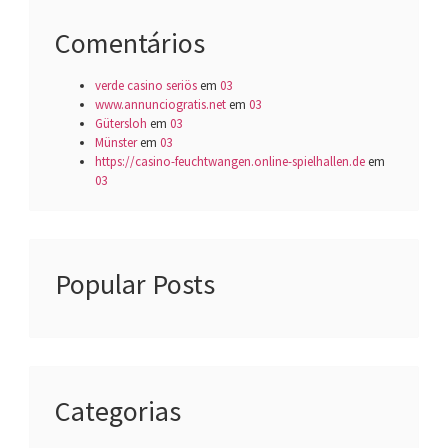
Comentários
verde casino seriös
em
03
www.annunciogratis.net
em
03
Gütersloh
em
03
Münster
em
03
https://casino-feuchtwangen.online-spielhallen.de
em
03
Popular Posts
Categorias