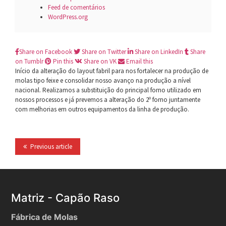
Feed de comentários
WordPress.org
Share on Facebook
Share on Twitter
Share on LinkedIn
Share
on Tumblr
Pin this
Share on VK
Email this
Início da alteração do layout fabril para nos fortalecer na produção de
molas tipo feixe e consolidar nosso avanço na produção a nível
nacional. Realizamos a substituição do principal forno utilizado em
nossos processos e já prevemos a alteração do 2º forno juntamente
com melhorias em outros equipamentos da linha de produção.
Previous article
Matriz - Capão Raso
Fábrica de Molas