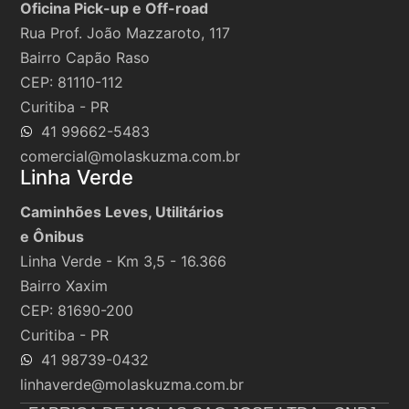
Oficina Pick-up e Off-road
Rua Prof. João Mazzaroto, 117
Bairro Capão Raso
CEP: 81110-112
Curitiba - PR
41 99662-5483
comercial@molaskuzma.com.br
Linha Verde
Caminhões Leves, Utilitários
e Ônibus
Linha Verde - Km 3,5 - 16.366
Bairro Xaxim
CEP: 81690-200
Curitiba - PR
41 98739-0432
linhaverde@molaskuzma.com.br